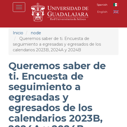
Pasar
Spanish
Toggle
al
English
navigation
contenido
principal
Inicio
node
Queremos saber de ti. Encuesta de
seguimiento a egresadas y egresados de los
calendarios 2023B, 2024A y 2024B
Queremos saber de
ti. Encuesta de
seguimiento a
egresadas y
egresados de los
calendarios 2023B,