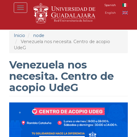
Pasar
Spanish
Toggle
al
English
navigation
contenido
principal
Inicio
node
Venezuela nos necesita. Centro de acopio
UdeG
Venezuela nos
necesita. Centro de
acopio UdeG