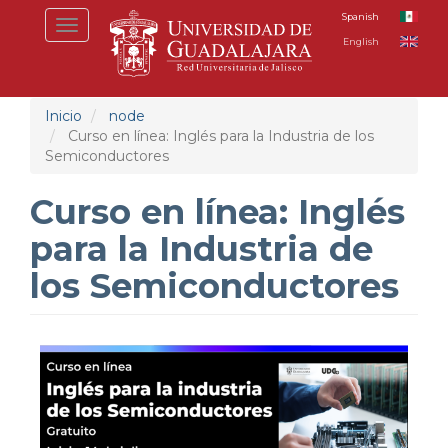
Pasar
Spanish
Toggle
al
English
navigation
contenido
principal
Inicio
node
Curso en línea: Inglés para la Industria de los
Semiconductores
Curso en línea: Inglés
para la Industria de
los Semiconductores