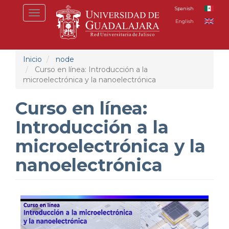
Pasar
Spanish
Toggle
al
English
navigation
contenido
principal
Inicio
node
Curso en línea: Introducción a la
microelectrónica y la nanoelectrónica
Curso en línea:
Introducción a la
microelectrónica y la
nanoelectrónica