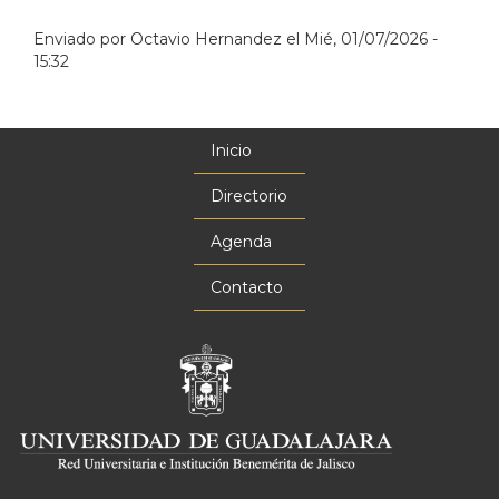
Enviado por
Octavio Hernandez
el
Mié, 01/07/2026 -
15:32
Inicio
Menú
principal
Directorio
Agenda
Contacto