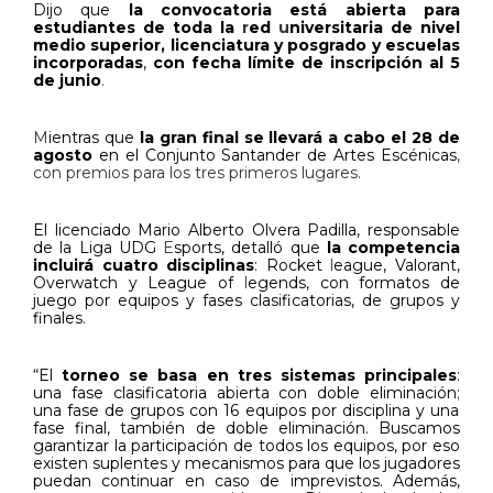
Dijo que
la convocatoria está abierta para
estudiantes de toda la
r
ed
u
niversitaria de nivel
medio superior, licenciatura y posgrado y escuelas
incorporadas
,
con
fecha límite de inscripción al 5
de junio
.
M
ientras que
la gran final se llevará a cabo el 28 de
agosto
en el Conjunto Santander de Artes Escénicas
,
con premios para los tres primeros lugares.
El licenciado Mario Alberto Olvera Padilla, responsable
de la Liga UDG
E
sports, detalló que
la competencia
incluirá cuatro disciplinas
: Rocket
l
eague, Valorant,
Overwatch y League of
l
egends, con formatos de
juego por equipos y fases clasificatorias, de grupos y
finales.
“El
torneo se basa en tres sistemas principales
:
una fase clasificatoria abierta con doble eliminación
;
una fase de grupos con 16 equipos por disciplina y una
fase final, también de doble eliminación. Buscamos
garantizar la participación de todos los equipos, por eso
existen suplentes y mecanismos para que los jugadores
puedan continuar en caso de imprevistos. Además,