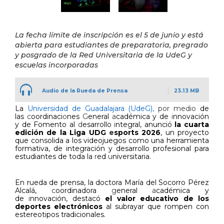
La fecha límite de inscripción es el 5 de junio y está
abierta para estudiantes de preparatoria, pregrado
y posgrado de la Red Universitaria de la UdeG y
escuelas incorporadas
Audio de la Rueda de Prensa
23.13 MB
La
Universidad de Guadalajara (UdeG),
por medio
de
las
c
oordinaci
o
nes
G
eneral
a
cadémica y de
i
nnovación
y de Fomento al
d
esarrollo
i
ntegral, anunció
la cuarta
edición de la Liga UDG
e
sports 2026
, un proyecto
que consolida a los videojuegos como una herramienta
formativa, de integración y desarrollo profesional para
estudiantes de toda la
r
ed
u
niversitaria.
En rueda de prensa, la doctora María del Socorro Pérez
Alcalá,
c
oordinadora
g
eneral
a
cadémica y
de
i
nnovación, destacó
el valor educativo de los
deportes electrónicos
al subrayar que rompen con
estereotipos tradicionales.