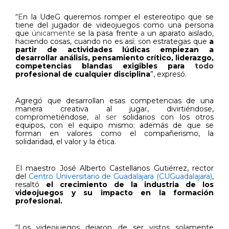
“
E
n la UdeG queremos romper el estereotipo que se
tiene del jugador de videojuegos como una persona
que
únicamente
se la pasa
frente
a
un aparato aislado,
haciendo cosas, cuando no es así
;
s
on estrategas que
a
partir de actividades lúdicas empiezan a
desarrollar análisis, pensamiento crítico, liderazgo,
competencias blandas exigibles para
todo
profesional de cualquier disciplina
”, expresó.
Agregó que desarrollan esas competencias de una
manera creativa al juga
r
, divirtiéndose,
comprometiéndose,
al ser
solidarios con los otros
equipos, con el equipo mismo
;
además de que se
forman en valores como el compañerismo, la
solidaridad, el valor y la ética.
E
l maestro José Alberto Castellanos Gutiérrez, rector
del
Centro Universitario de Guadalajara (CUGuadalajara)
,
resaltó
el crecimiento de la industria de los
videojuegos y su impacto en la formación
profesional.
“Los videojuegos dejaron de ser vistos solamente