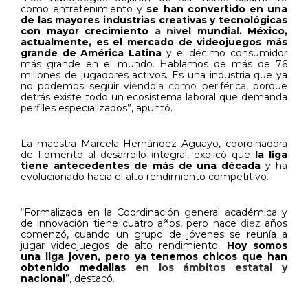
como entretenimiento y
se han convertido en una
de las mayores industrias creativas y tecnológicas
con mayor crecimiento
a niv
el mund
ial
.
México,
actualmente, es el mercado de videojuegos más
grande de América Latina
y el décimo consumidor
más grande en el mundo
. H
ablamos de más de 76
millones de jugadores activos. Es una industria que ya
no podemos seguir vi
é
ndo
la como
periféric
a
, porque
detrás existe todo un ecosistema laboral que demanda
perfiles especializados”, apuntó.
La maestra Marcela Hernández Aguayo, coordinadora
de Fomento al
d
esarrollo
i
ntegral, explicó que
la liga
tiene antecedentes de más de una década
y ha
evolucionado hacia el alto rendimiento competitivo.
“Formalizada en la Coordinación
g
eneral
a
cadémica y
de
i
nnovación tiene cuatro años, pero hace
diez
años
comenzó, cuando un grupo de jóvenes se reunía a
jugar videojuegos de alto rendimiento.
Hoy somos
una liga joven, pero ya tenemos chicos que han
obtenido medallas
en los ámbitos estatal y
nacional
”, destacó.