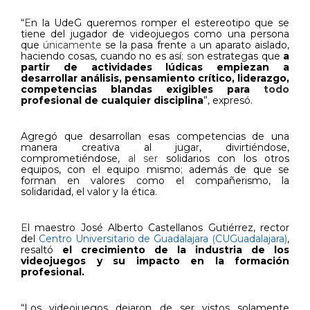
“
E
n la UdeG queremos romper el estereotipo que se
tiene del jugador de videojuegos como una persona
que
únicamente
se la pasa
frente
a
un aparato aislado,
haciendo cosas, cuando no es así
;
s
on estrategas que
a
partir de actividades lúdicas empiezan a
desarrollar análisis, pensamiento crítico, liderazgo,
competencias blandas exigibles para
todo
profesional de cualquier disciplina
”, expresó.
Agregó que desarrollan esas competencias de una
manera creativa al juga
r
, divirtiéndose,
comprometiéndose,
al ser
solidarios con los otros
equipos, con el equipo mismo
;
además de que se
forman en valores como el compañerismo, la
solidaridad, el valor y la ética.
E
l maestro José Alberto Castellanos Gutiérrez, rector
del
Centro Universitario de Guadalajara (CUGuadalajara)
,
resaltó
el crecimiento de la industria de los
videojuegos y su impacto en la formación
profesional.
“Los videojuegos dejaron de ser vistos solamente