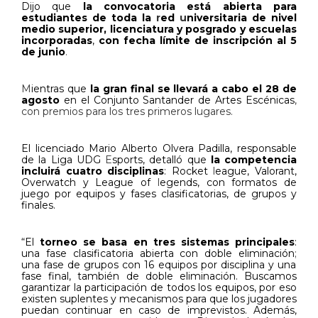
Dijo que
la convocatoria está abierta para
estudiantes de toda la
r
ed
u
niversitaria de nivel
medio superior, licenciatura y posgrado y escuelas
incorporadas
,
con
fecha límite de inscripción al 5
de junio
.
M
ientras que
la gran final se llevará a cabo el 28 de
agosto
en el Conjunto Santander de Artes Escénicas
,
con premios para los tres primeros lugares.
El licenciado Mario Alberto Olvera Padilla, responsable
de la Liga UDG
E
sports, detalló que
la competencia
incluirá cuatro disciplinas
: Rocket
l
eague, Valorant,
Overwatch y League of
l
egends, con formatos de
juego por equipos y fases clasificatorias, de grupos y
finales.
“El
torneo se basa en tres sistemas principales
:
una fase clasificatoria abierta con doble eliminación
;
una fase de grupos con 16 equipos por disciplina y una
fase final, también de doble eliminación. Buscamos
garantizar la participación de todos los equipos, por eso
existen suplentes y mecanismos para que los jugadores
puedan continuar en caso de imprevistos. Además,