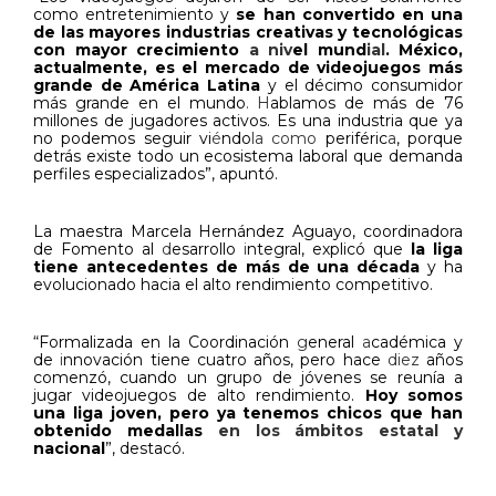
como entretenimiento y
se han convertido en una
de las mayores industrias creativas y tecnológicas
con mayor crecimiento
a niv
el mund
ial
.
México,
actualmente, es el mercado de videojuegos más
grande de América Latina
y el décimo consumidor
más grande en el mundo
. H
ablamos de más de 76
millones de jugadores activos. Es una industria que ya
no podemos seguir vi
é
ndo
la como
periféric
a
, porque
detrás existe todo un ecosistema laboral que demanda
perfiles especializados”, apuntó.
La maestra Marcela Hernández Aguayo, coordinadora
de Fomento al
d
esarrollo
i
ntegral, explicó que
la liga
tiene antecedentes de más de una década
y ha
evolucionado hacia el alto rendimiento competitivo.
“Formalizada en la Coordinación
g
eneral
a
cadémica y
de
i
nnovación tiene cuatro años, pero hace
diez
años
comenzó, cuando un grupo de jóvenes se reunía a
jugar videojuegos de alto rendimiento.
Hoy somos
una liga joven, pero ya tenemos chicos que han
obtenido medallas
en los ámbitos estatal y
nacional
”, destacó.