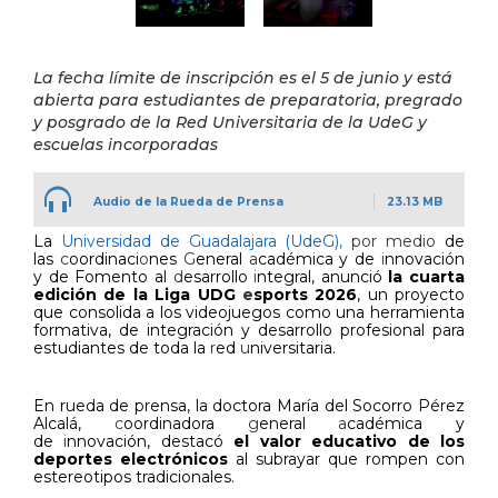
La fecha límite de inscripción es el 5 de junio y está
abierta para estudiantes de preparatoria, pregrado
y posgrado de la Red Universitaria de la UdeG y
escuelas incorporadas
Audio de la Rueda de Prensa
23.13 MB
La
Universidad de Guadalajara (UdeG),
por medio
de
las
c
oordinaci
o
nes
G
eneral
a
cadémica y de
i
nnovación
y de Fomento al
d
esarrollo
i
ntegral, anunció
la cuarta
edición de la Liga UDG
e
sports 2026
, un proyecto
que consolida a los videojuegos como una herramienta
formativa, de integración y desarrollo profesional para
estudiantes de toda la
r
ed
u
niversitaria.
En rueda de prensa, la doctora María del Socorro Pérez
Alcalá,
c
oordinadora
g
eneral
a
cadémica y
de
i
nnovación, destacó
el valor educativo de los
deportes electrónicos
al subrayar que rompen con
estereotipos tradicionales.