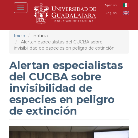
Pasar
Spanish
Toggle
al
English
navigation
contenido
principal
Inicio
noticia
Alertan especialistas del CUCBA sobre
invisibilidad de especies en peligro de extinción
Alertan especialistas
del CUCBA sobre
invisibilidad de
especies en peligro
de extinción