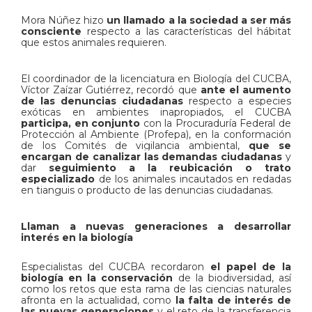
Mora Núñez hizo
un llamado a la sociedad a ser más
consciente
respecto a las características del hábitat
que estos animales requieren.
El coordinador de la licenciatura en Biología del CUCBA,
Víctor Zaízar Gutiérrez, recordó que
ante el aumento
de las denuncias ciudadanas
respecto a especies
exóticas en ambientes inapropiados, el CUCBA
participa, en conjunto
con la Procuraduría Federal de
Protección al Ambiente (Profepa), en la conformación
de los Comités de vigilancia ambiental,
que se
encargan de canalizar las demandas ciudadanas
y
dar
seguimiento a la reubicación o trato
especializado
de los animales incautados en redadas
en tianguis o producto de las denuncias ciudadanas.
Llaman a nuevas generaciones a desarrollar
interés en la biología
Especialistas del CUCBA recordaron
el papel de la
biología en la conservación
de la biodiversidad, así
como los retos que esta rama de las ciencias naturales
afronta en la actualidad, como
la falta de interés de
las nuevas generaciones
y el reto de la transferencia