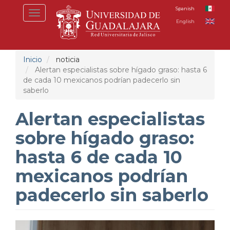
Pasar
Spanish
Toggle
al
English
navigation
contenido
principal
Inicio
noticia
Alertan especialistas sobre hígado graso: hasta 6
de cada 10 mexicanos podrían padecerlo sin
saberlo
Alertan especialistas
sobre hígado graso:
hasta 6 de cada 10
mexicanos podrían
padecerlo sin saberlo