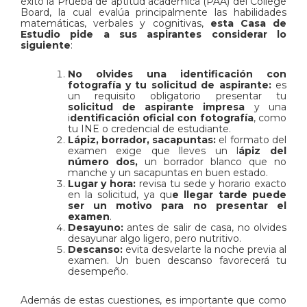
éxito la Prueba de aptitud académica (PAA) del College
Board, la cual evalúa principalmente las habilidades
matemáticas, verbales y cognitivas,
esta Casa de
Estudio pide a sus aspirantes considerar lo
siguiente
:
No olvides una identificación con
fotografía y tu solicitud de aspirante:
es
un requisito obligatorio presentar tu
solicitud de aspirante impresa
y una
i
dentificación oficial con fotografía
, como
tu INE o credencial de estudiante.
Lápiz, borrador, sacapuntas:
el formato del
examen exige que lleves un l
ápiz del
número dos,
un borrador blanco que no
manche y un sacapuntas en buen estado.
Lugar y hora:
revisa tu sede y horario exacto
en la solicitud, ya qu
e llegar tarde puede
ser un motivo para no presentar el
examen
.
Desayuno:
antes de salir de casa, no olvides
desayunar algo ligero, pero nutritivo.
Descanso:
evita desvelarte la noche previa al
examen. Un buen descanso favorecerá tu
desempeño.
Además de estas cuestiones, es importante que como