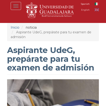
Pasar
Spanish
Toggle
al
English
navigation
contenido
principal
Inicio
noticia
Aspirante UdeG, prepárate para tu examen de
admisión
Aspirante UdeG,
prepárate para tu
examen de admisión