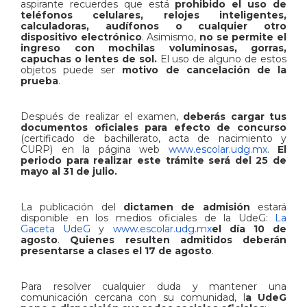
aspirante recuerdes que está
prohibido el uso de
teléfonos celulares, relojes inteligentes,
calculadoras, audífonos o cualquier otro
dispositivo electrónico
. Asimismo,
no se permite el
ingreso con mochilas voluminosas, gorras,
capuchas o lentes de sol.
El uso de alguno de estos
objetos puede ser
motivo de cancelación de la
prueba
.
Después de realizar el examen,
deberás cargar tus
documentos oficiales para efecto de concurso
(certificado de bachillerato, acta de nacimiento y
CURP) en la página web
www.escolar.udg.mx
.
El
periodo para realizar este trámite será del 25 de
mayo al 31 de julio.
La publicación del
dictamen de admisión
estará
disponible en los medios oficiales de la UdeG:
La
Gaceta UdeG
y
www.escolar.udg.mx
el día 10 de
agosto
.
Quienes resulten admitidos deberán
presentarse a clases el 17 de agosto
.
Para resolver cualquier duda y mantener una
comunicación cercana con su comunidad, l
a UdeG