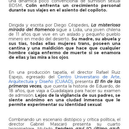
una dinámica poco convencional de sumisión sexual
BDSM,
Colin enfrenta un crecimiento personal
durante sus viajes en el asiento del copiloto.
Dirigida y escrita por Diego Céspedes,
La misteriosa
mirada del flamenco
sigue a Lidia, una joven chilena
de 11 años que vive en un aislado y pequeño pueblo
minero en medio del desierto.
Su madre, su abuela y
sus tías, todas ellas mujeres trans, poseen una
cantina y una maldición que hace que cualquier
hombre caiga enfermo de muerte si se enamora
de ellas y las mira a los ojos
.
En una producción tapatía, el director Rafael Ruiz
Espejo, egresado del
Centro Universitario de Arte,
Arquitectura y Diseño (CUAAD)
, presenta
El fin de las
primeras veces
,
que cuenta la historia de Eduardo, de
18 años, que viaja a Guadalajara para hacer su examen
de admisión.
Lejos de la vigilancia de sus padres, se
siente anónimo en una ciudad inmensa que le
permite experimentar su identidad sexual
.
Combinando un escenario distópico y crítica política, el
director Gabriel Mascaró presenta su cuarto
largometraje, titulado
Sendero azul
(
O último azul
)
,