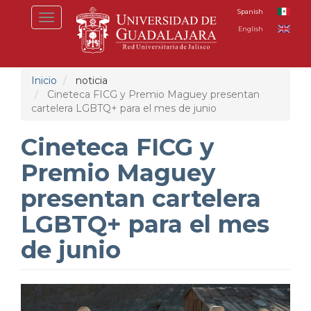
Pasar
Spanish
Toggle
al
English
navigation
contenido
principal
Inicio
noticia
Cineteca FICG y Premio Maguey presentan
cartelera LGBTQ+ para el mes de junio
Cineteca FICG y
Premio Maguey
presentan cartelera
LGBTQ+ para el mes
de junio