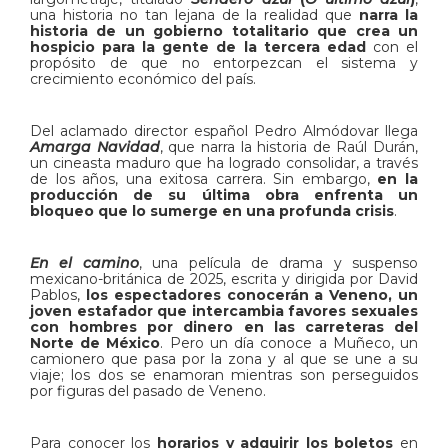
una historia no tan lejana de la realidad que
narra la
historia de un gobierno totalitario que crea un
hospicio para la gente de la tercera edad
con el
propósito de que no entorpezcan el sistema y
crecimiento económico del país.
Del aclamado director español Pedro Almódovar llega
Amarga Navidad
, que
narra la historia de Raúl Durán,
un cineasta maduro que ha logrado consolidar, a través
de los años, una exitosa carrera. Sin embargo,
en la
producción de su última obra enfrenta un
bloqueo que lo sumerge en una profunda crisis
.
En el camino
, una película de drama y suspenso
mexicano-británica de 2025, escrita y dirigida por David
Pablos,
los espectadores conocerán a Veneno, un
joven estafador que intercambia favores sexuales
con hombres por dinero en las carreteras del
Norte de México
. Pero un día conoce a Muñeco, un
camionero que pasa por la zona y al que se une a su
viaje; los dos se enamoran mientras son perseguidos
por figuras del pasado de Veneno.
Para conocer los
horarios y adquirir los boletos
en