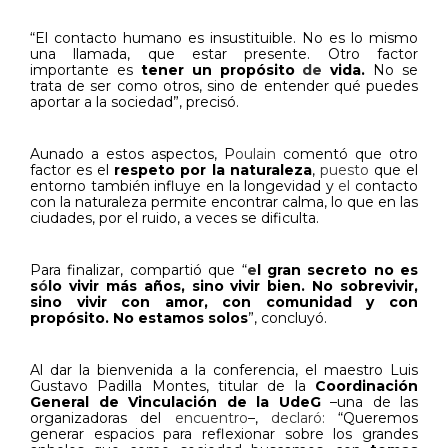
“El contacto humano es insustituible. No es lo mismo
una llamada, que estar presente. Otro factor
importante es
tener un propósito
de
vida.
No se
trata de ser como otros, sino de entender qué puedes
aportar a la sociedad”, precisó.
Aunado a estos aspectos, P
oulain
comentó que otro
factor es el
respeto por la naturaleza
,
puesto
que el
entorno también influye en la longevidad y
el
contacto
con la naturaleza permite encontrar calma, lo que en las
ciudades, por el ruido, a veces se dificulta.
Para finalizar, compartió que “
e
l gran secreto no es
s
ó
lo vivir más años, sino vivir bien. No sobrevivir,
sino vivir con amor, con comunidad y con
propósito. No estamos solos
”, concluyó.
Al dar la bienvenida a la conferencia, el maestro Luis
Gustavo Padilla Montes, titular de la
Coordinación
General de Vinculación de la UdeG
–una de las
organizadoras del
encuentro
–,
declaró:
“Queremos
generar espacios para reflexionar sobre los grandes