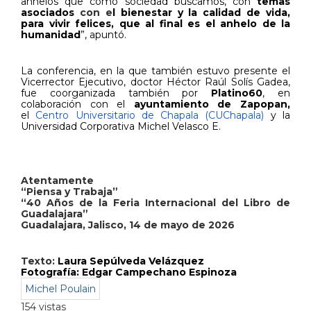
anhelos que como sociedad buscamos, con
temas
asociados
con e
l bienestar y la calidad de vida,
para vivir felices, que al final es el anhelo de la
humanidad
”, apuntó.
La conferencia, en la que también estuvo presente el
Vicerrector Ejecutivo, doctor Héctor Raúl Solís Gadea,
fue coorganizada también por
Platino60
, en
colaboración con el
ayuntamiento de Zapopan,
el
Centro Universitario de Chapala (CUChapala)
y la
Universidad Corporativa Michel Velasco E.
Atentamente
“Piensa y Trabaja”
“40 Años de la Feria Internacional del Libro de
Guadalajara”
Guadalajara, Jalisco, 14 de mayo de 2026
Texto:
Laura Sepúlveda Velázquez
Fotografía: Edgar Campechano Espinoza
Michel Poulain
154 vistas