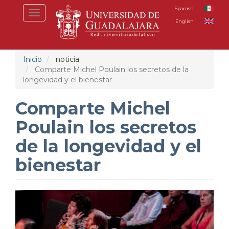
Pasar
Spanish
Toggle
al
English
navigation
contenido
principal
Inicio
noticia
Comparte Michel Poulain los secretos de la
longevidad y el bienestar
Comparte Michel
Poulain los secretos
de la longevidad y el
bienestar