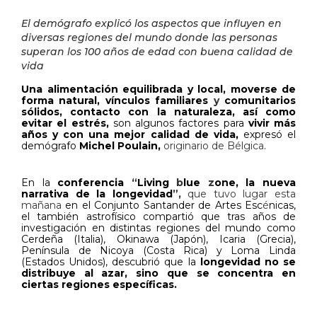
El demógrafo explicó los aspectos que influyen en
diversas regiones del mundo donde las personas
superan los 100 años de edad con buena calidad de
vida
Una alimentación equilibrada y local, moverse de
forma natural, vínculos familiares
y
comunitarios
sólidos, contacto con la naturaleza, así como
evitar el estrés,
son algunos factores para
vivir más
años y con una mejor calidad de vida,
expresó el
demógrafo
Michel Poulain,
originario de Bélgica
.
En la
conferencia
“
Living
b
lue
z
one, la nueva
narrativa de la longevidad
”,
que tuvo lugar esta
mañana
en el Conjunto Santander de Artes Esc
é
nicas,
el también astrofísico compartió que tras años de
investigación en distintas regiones del mundo como
Cerdeña (Italia), Okinawa (Japón), Icaria (Grecia),
Península de Nicoya (Costa Rica) y Loma Linda
(Estados Unidos), descubrió que la
longevidad no se
distribuye al azar, sino que se concentra en
ciertas regiones específicas.