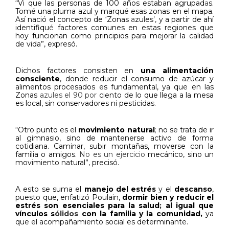
“Vi que las personas de 100 años estaban agrupad
a
s.
Tomé una pluma azul y marqué esas zonas en el mapa.
Así nació el concepto de
‘
Zonas
a
zules
’,
y a partir de ahí
identifiqu
é
factores comunes en estas regiones que
hoy funcionan como principios para mejorar la calidad
de vida”, expresó.
Dichos factores consisten en
una alimentación
consciente
, donde reducir el consumo de azúcar y
alimentos procesados es fundamental, ya que en las
Zonas
azules el 90 por
ciento de lo que llega a la mesa
es local, sin conservadores ni pesticidas.
“Otro punto es el
movimiento natural
;
no se trata de ir
al gimnasio, sino de mantenerse activo de forma
cotidiana. Caminar, subir montañas, moverse con la
familia o amigos.
No es un ejercicio
mecánico, sino un
movimiento natural”, precisó.
A esto se suma el
manejo del estrés
y el
descanso
,
puesto que, enfatizó Poulain,
dormir bien y reducir el
estrés son esenciales para la salud
;
al igual que
vínculos s
ólidos
con
la familia y la comunidad,
ya
que el acompañamiento social es determinante.