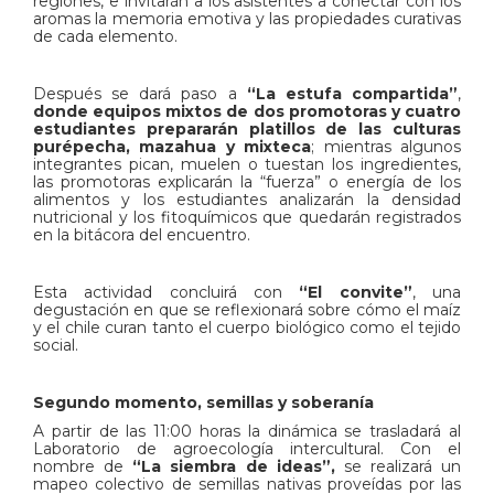
regiones, e invitarán a los asistentes a conectar con los
aromas la memoria emotiva y las propiedades curativas
de cada elemento.
​Después se dará paso a
“La estufa compartida”
,
donde equipos mixtos de dos promotoras y cuatro
estudiantes prepararán platillos de las culturas
purépecha, mazahua y mixteca
; mientras algunos
integrantes pican, muelen o tuestan los ingredientes,
las promotoras explicarán la “fuerza” o energía de los
alimentos y los estudiantes analizarán la densidad
nutricional y los fitoquímicos que quedarán registrados
en la bitácora del encuentro.
Esta actividad concluirá con
“El convite”
, una
degustación en que se reflexionará sobre cómo el maíz
y el chile curan tanto el cuerpo biológico como el tejido
social.
​Segundo momento, semillas y soberanía
​A partir de las 11:00 horas la dinámica se trasladará al
Laboratorio de agroecología intercultural. Con el
nombre de
“La siembra de ideas”,
se realizará un
mapeo colectivo de semillas nativas proveídas por las