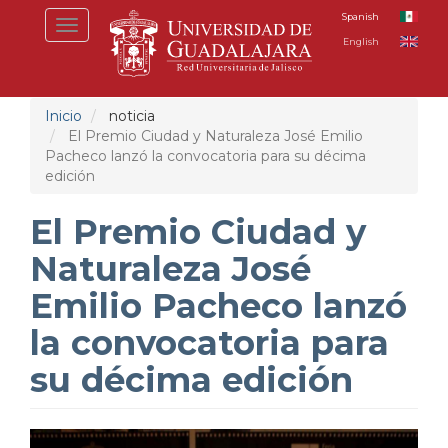
Pasar
Spanish
Toggle
al
English
navigation
contenido
principal
Inicio
noticia
El Premio Ciudad y Naturaleza José Emilio
Pacheco lanzó la convocatoria para su décima
edición
El Premio Ciudad y
Naturaleza José
Emilio Pacheco lanzó
la convocatoria para
su décima edición