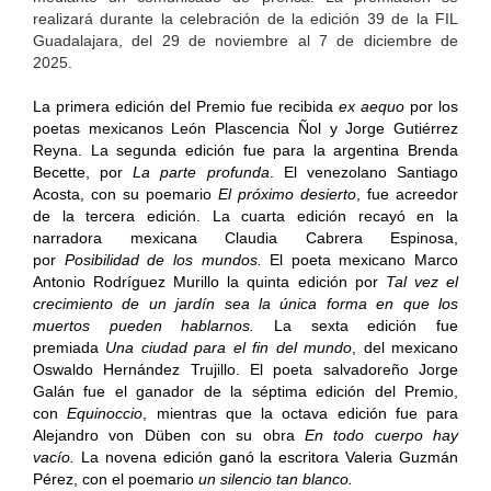
realizará durante la celebración de la edición 39 de la FIL
Guadalajara, del 29 de noviembre al 7 de diciembre de
2025.
La primera edición del Premio fue recibida
ex aequo
por los
poetas mexicanos León Plascencia Ñol y Jorge Gutiérrez
Reyna. La segunda edición fue para la argentina Brenda
Becette, por
La parte profunda
. El venezolano Santiago
Acosta, con su poemario
El próximo desierto
, fue acreedor
de la tercera edición. La cuarta edición recayó en la
narradora mexicana Claudia Cabrera Espinosa,
por
Posibilidad de los mundos.
El poeta mexicano Marco
Antonio Rodríguez Murillo la quinta edición por
Tal vez el
crecimiento de un jardín sea la única forma en que los
muertos pueden hablarnos.
La sexta edición fue
premiada
Una ciudad para el fin del mundo
, del mexicano
Oswaldo Hernández Trujillo. El poeta salvadoreño Jorge
Galán fue el ganador de la séptima edición del Premio,
con
Equinoccio
, mientras que la octava edición fue para
Alejandro von Düben con su obra
En todo cuerpo hay
vacío.
La novena edición ganó la escritora Valeria Guzmán
Pérez, con el poemario
un silencio tan blanco.