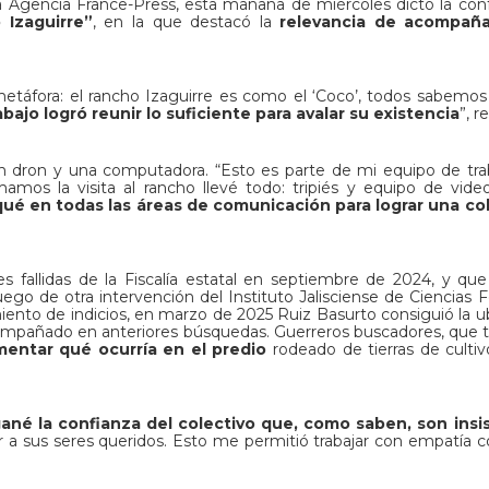
a Agencia France-Press, esta mañana de miércoles dictó la con
 Izaguirre”
, en la que destacó la
relevancia de acompaña
 metáfora: el rancho Izaguirre es como el ‘Coco’, todos sabemo
bajo logró reunir lo suficiente para avalar su existencia
”, r
un dron y una computadora. “Esto es parte de mi equipo de tra
amos la visita al rancho llevé todo: tripiés y equipo de vide
ué en todas las áreas de comunicación para lograr una co
s fallidas de la Fiscalía estatal en septiembre de 2024, y qu
luego de otra intervención del Instituto Jalisciense de Ciencias 
ento de indicios, en marzo de 2025 Ruiz Basurto consiguió la u
 acompañado en anteriores búsquedas. Guerreros buscadores, que
mentar qué ocurría en el predio
rodeado de tierras de cultiv
né la confianza del colectivo que, como saben, son insi
 a sus seres queridos. Esto me permitió trabajar con empatía co