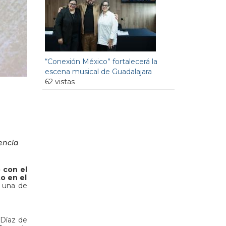
“Conexión México” fortalecerá la
escena musical de Guadalajara
62 vistas
encia
 con el
o en el
e una de
 Díaz de