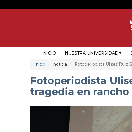
Pasar
al
contenido
principal
NAVEGACIÓN
INICIO
NUESTRA UNIVERSIDAD
PRINCIPAL
Inicio
noticia
Fotoperiodista Ulises Ruiz B
Fotoperiodista Ulis
tragedia en rancho 