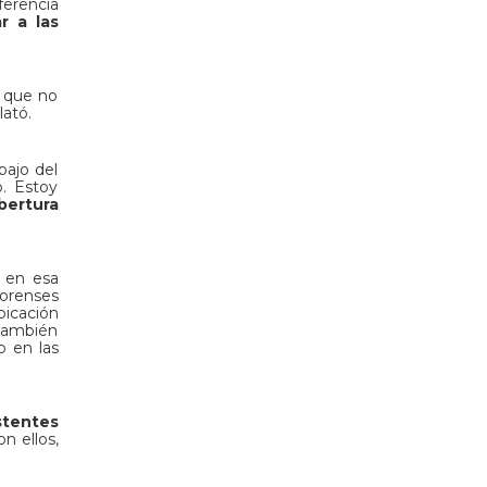
ferencia
r a las
s que no
elató.
bajo del
o. Estoy
bertura
e en esa
Forenses
bicación
 también
o en las
stentes
n ellos,