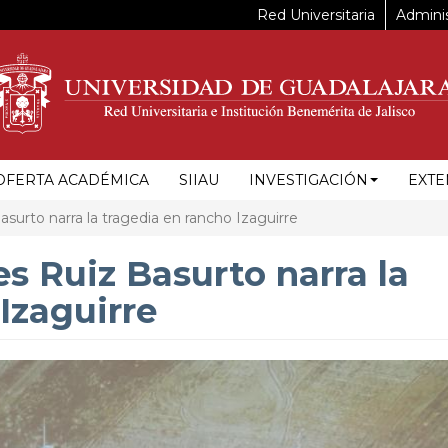
Red Universitaria
Adminis
OFERTA ACADÉMICA
SIIAU
INVESTIGACIÓN
EXTE
asurto narra la tragedia en rancho Izaguirre
es Ruiz Basurto narra la
Izaguirre