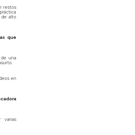
r restos
práctica
 de alto
ias que
 de una
asurto.
ideos en
scadora
 varias