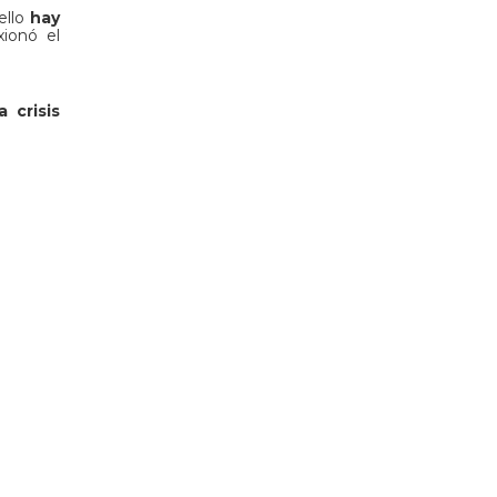
ello
hay
xionó el
 crisis