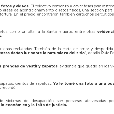
 fotos y videos
. El colectivo comenzó a cavar fosas para rastrea
áreas de acondicionamiento o retos físicos, una sección para 
tortura. En el predio encontraron también cartuchos percutidos
jetos como un altar a la Santa muerte, entre otras
evidenc
s
.
ersonas reclutadas. También de la carta de amor y despedida
cosas darían luz sobre la naturaleza del sitio
”, detalló Ruiz B
e prendas de vestir y zapatos
, evidencia que quedó en los v
 zapatos, cientos de zapatos...
Yo le tomé una foto a una bu
”, recordó.
de víctimas de desaparición son personas atravesadas por
o económico y la falta de justicia.