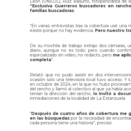
León (UNEDL), Ruiz Basurto, fotoperiodista de l
“Exclusiva Guerreros buscadores en rancho
familias buscadoras
.
“En varias entrevistas tras la cobertura usé una
existe porque no hay evidencia.
Pero nuestro tra
De su mochila de trabajo extrajo dos cámaras, 
diario, aunque no es todo; pero cuando confirm
especializado en video, no redacto, pero
me apliq
completa
”.
Relató que no pudo asistir en dos intervencione
ocasión solo una televisora local tuvo acceso. Y 
en octubre de 2024, en la que no hubo procesami
del rancho y llamó al colectivo al que ya había
tenían la dirección del rancho,
lo invitó a docu
inmediaciones de la localidad de La Estanzuela.
“
Después de cuatro años de cobertura me ga
en las búsquedas
por la necesidad de encontrar
cada persona tiene una historia”, precisó.