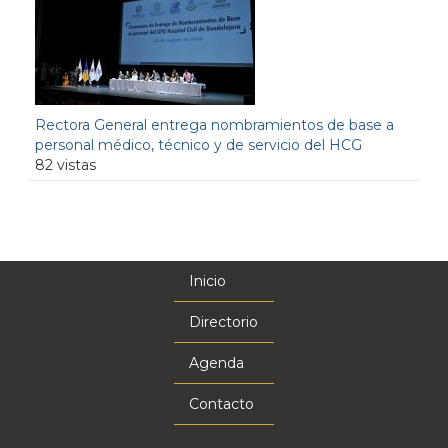
Rectora General entrega nombramientos de base a
personal médico, técnico y de servicio del HCG
82 vistas
Inicio
Menú
principal
Directorio
Agenda
Contacto