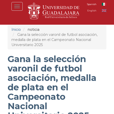
Pasar
Spanish
Toggle
al
English
navigation
contenido
principal
Inicio
noticia
Gana la selección varonil de futbol asociación,
medalla de plata en el Campeonato Nacional
Universitario 2025
Gana la selección
varonil de futbol
asociación, medalla
de plata en el
Campeonato
Nacional