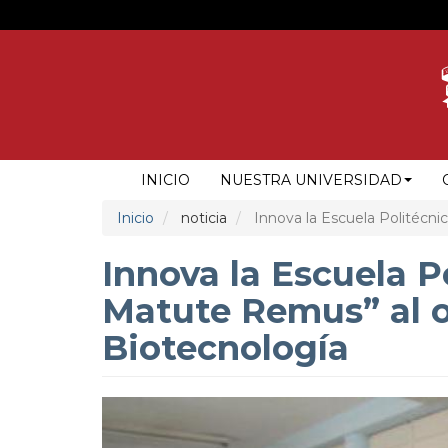
Pasar
al
contenido
principal
NAVEGACIÓN
INICIO
NUESTRA UNIVERSIDAD
PRINCIPAL
Inicio
noticia
Innova la Escuela Politécnic
Innova la Escuela P
Matute Remus” al of
Biotecnología