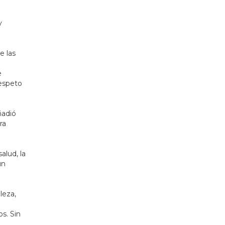
y
e las
e
respeto
ñadió
ra
alud, la
un
leza,
s. Sin