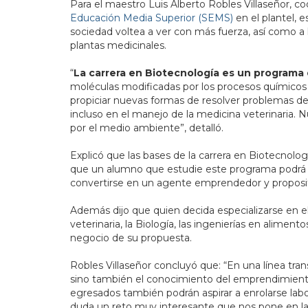
Para el maestro Luis Alberto Robles Villaseñor, c
Educación Media Superior (SEMS)
en el plantel, e
sociedad voltea a ver con más fuerza, así como a
plantas medicinales.
“
La carrera en Biotecnología es un programa
moléculas modificadas por los procesos químicos 
propiciar nuevas formas de resolver problemas d
incluso en el manejo de la medicina veterinaria. 
por el medio ambiente”, detalló.
Explicó que las bases de la carrera en Biotecnologí
que un alumno que estudie este programa podrá i
convertirse en un agente emprendedor y proposit
Además dijo que quien decida especializarse en el n
veterinaria, la Biología, las ingenierías en aliment
negocio de su propuesta.
Robles Villaseñor concluyó que: “En una línea tran
sino también el conocimiento del emprendimiento
egresados también podrán aspirar a enrolarse la
duda un reto muy interesante que nos pone en la 