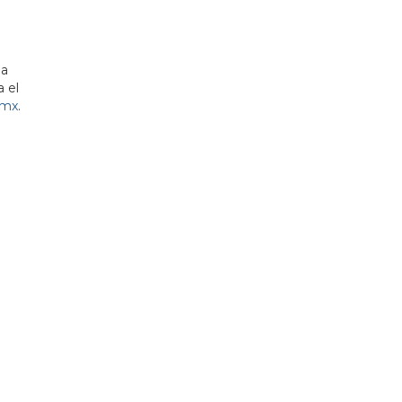
la
 el
.mx
.