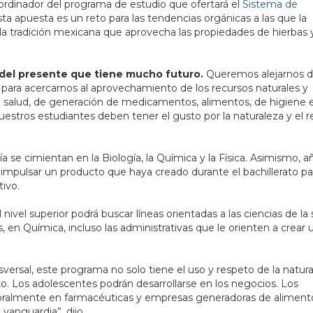
oordinador del programa de estudio que ofertará el
Sistema de
sta apuesta es un reto para las tendencias orgánicas a las que la
 la tradición mexicana que aprovecha las propiedades de hierbas 
 del presente que tiene mucho futuro.
Queremos alejarnos d
para acercarnos al aprovechamiento de los recursos naturales y
e salud, de generación de medicamentos, alimentos, de higiene 
Nuestros estudiantes deben tener el gusto por la naturaleza y el 
a se cimientan en la Biología, la Química y la Física. Asimismo, a
mpulsar un producto que haya creado durante el bachillerato pa
ivo.
ivel superior podrá buscar líneas orientadas a las ciencias de la s
os, en Química, incluso las administrativas que le orienten a crear 
sversal, este programa no solo tiene el uso y respeto de la natura
. Los adolescentes podrán desarrollarse en los negocios. Los
boralmente en farmacéuticas y empresas generadoras de alimento
vanguardia”, dijo.