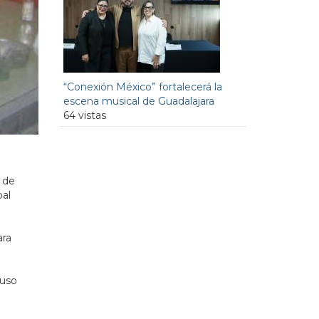
“Conexión México” fortalecerá la
escena musical de Guadalajara
64 vistas
n de
pal
ara
 uso