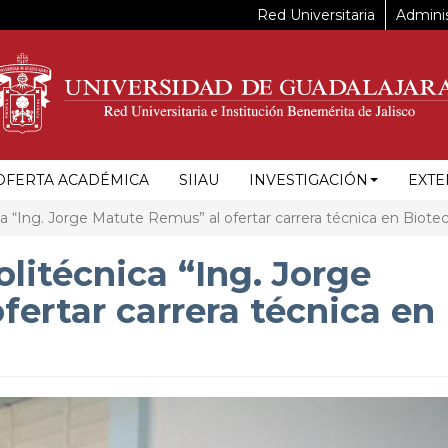
Red Universitaria
Adminis
OFERTA ACADÉMICA
SIIAU
INVESTIGACIÓN
EXTE
a “Ing. Jorge Matute Remus” al ofertar carrera técnica en Biote
olitécnica “Ing. Jorge
ertar carrera técnica en