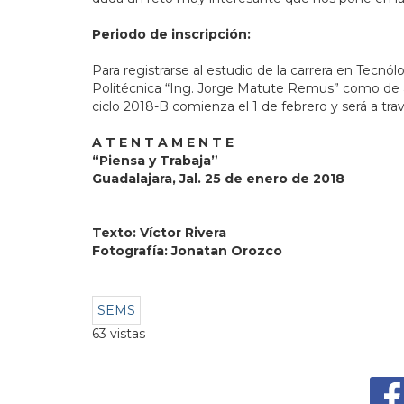
Periodo de inscripción:
Para registrarse al estudio de la carrera en Tecnó
Politécnica “Ing. Jorge Matute Remus” como de alg
ciclo 2018-B comienza el 1 de febrero y será a tra
A T E N T A M E N T E
“Piensa y Trabaja”
Guadalajara, Jal. 25 de enero de 2018
Texto: Víctor Rivera
Fotografía: Jonatan Orozco
SEMS
63 vistas