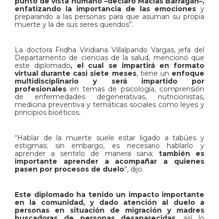
punto de vista humano –declaró Macías Barragán–,
enfatizando la importancia de las emociones
y
preparando a las personas para que asuman su propia
muerte y la de sus seres queridos”.
La doctora Fridha Viridiana Villalpando Vargas, jefa del
Departamento de ciencias de la salud, mencionó que
este diplomado
, el cual se impartirá en formato
virtual durante casi siete meses
, tiene un
enfoque
multidisciplinario y será impartido por
profesionales
en temas de psicología, comprensión
de enfermedades degenerativas, nutricionistas,
medicina preventiva y temáticas sociales como leyes y
principios bioéticos.
“Hablar de la muerte suele estar ligado a tabúes y
estigmas; sin embargo, es necesario hablarlo y
aprender a sentirlo de manera sana;
también es
importante aprender a acompañar a quienes
pasen por procesos de duelo
”, dijo.
Este diplomado ha tenido un impacto importante
en la comunidad, y dado atención al duelo a
personas en situación de migración y madres
buscadoras de personas desaparecidas
, así lo