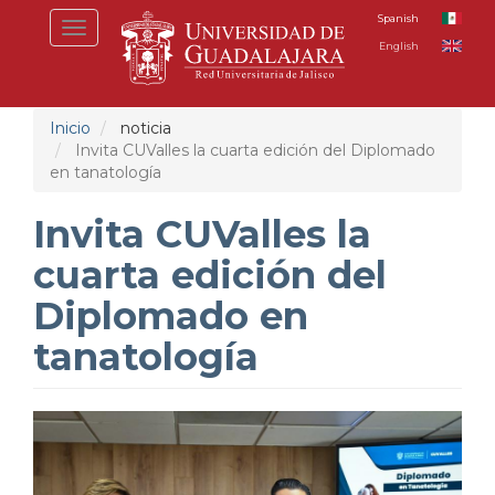
Pasar
Spanish
Toggle
al
English
navigation
contenido
principal
Inicio
noticia
Invita CUValles la cuarta edición del Diplomado
en tanatología
Invita CUValles la
cuarta edición del
Diplomado en
tanatología