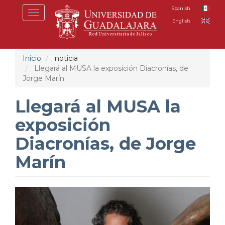
Pasar
Spanish
Toggle
al
English
navigation
contenido
principal
Inicio
noticia
Llegará al MUSA la exposición Diacronías, de
Jorge Marín
Llegará al MUSA la
exposición
Diacronías, de Jorge
Marín