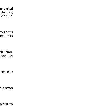
 mental
demás,
 vínculo
mujeres
do de la
cluidas.
 por sus
s de 100
mientas
rtística