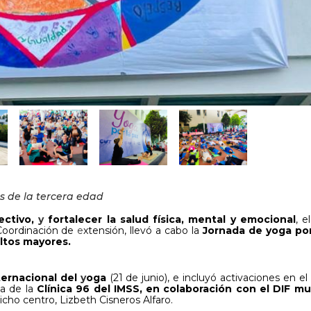
s de la tercera edad
ectivo,
y
fortalecer la salud física, mental y emocional
, e
Coordinación de
e
xtensión, llevó a cabo la
Jornada de yoga por
ultos mayores.
ternacional del
y
oga
(21 de junio), e incluyó activaciones en el
da de la
Clínica 96 del IMSS,
en colaboración con el DIF mun
icho centro, Lizbeth Cisneros Alfaro.