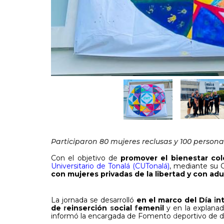
Participaron 80 mujeres reclusas y 100 persona
Con el objetivo de
promover el bienestar col
Universitario de Tonalá (CUTonalá)
, mediante su 
con mujeres privadas de la libertad y con ad
La jornada se desarrolló
en el marco del Día
i
n
de
r
einserción
s
ocial
f
emenil
y en la explana
informó la encargada de Fomento
d
eportivo de d