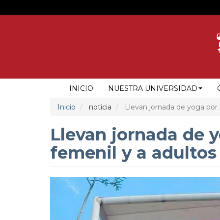
Pasar
al
contenido
principal
NAVEGACIÓN
INICIO
NUESTRA UNIVERSIDAD
PRINCIPAL
Inicio
noticia
Llevan jornada de yoga por l
Llevan jornada de y
femenil y a adulto