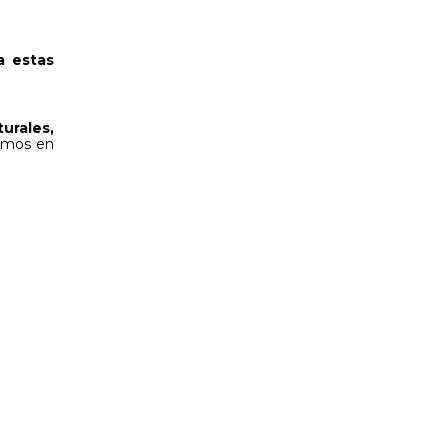
a estas
turales,
amos en