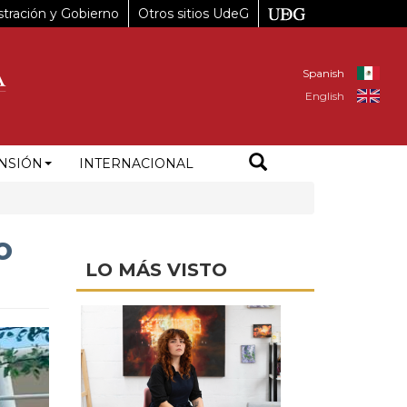
tración y Gobierno
Otros sitios UdeG
Spanish
English
NSIÓN
INTERNACIONAL
o
LO MÁS VISTO