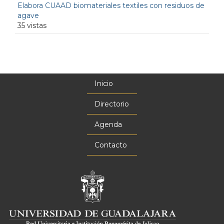
Elabora CUAAD biomateriales textiles con residuos de
agave
35 vistas
Inicio
Menú
principal
Directorio
Agenda
Contacto