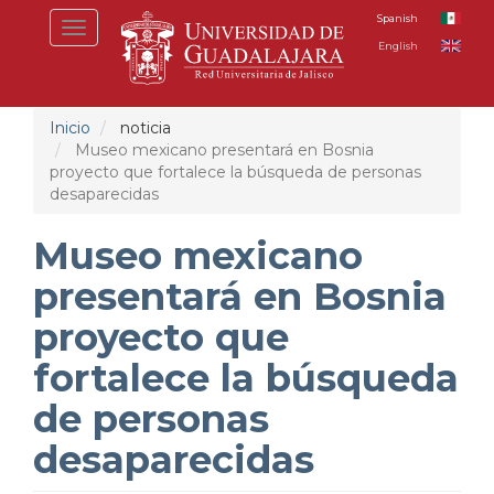
Pasar
Spanish
Toggle
al
English
navigation
contenido
principal
Inicio
noticia
Museo mexicano presentará en Bosnia
proyecto que fortalece la búsqueda de personas
desaparecidas
Museo mexicano
presentará en Bosnia
proyecto que
fortalece la búsqueda
de personas
desaparecidas