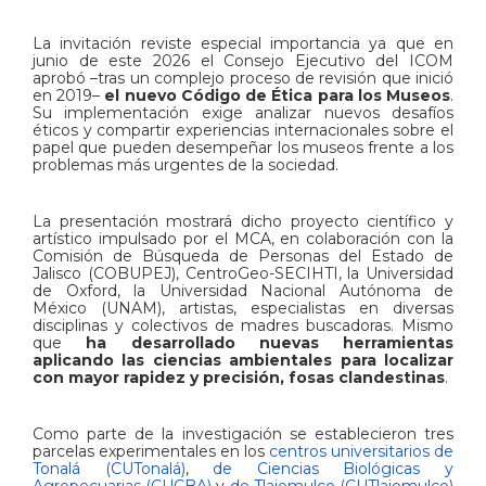
La invitación reviste especial importancia ya que en
junio de este 2026 el Consejo Ejecutivo del ICOM
aprobó –tras un complejo proceso de revisión que inició
en 2019–
el nuevo Código de Ética para los Museos
.
Su implementación exige analizar nuevos desafíos
éticos y compartir experiencias internacionales sobre el
papel que pueden desempeñar los museos frente a los
problemas más urgentes de la sociedad.
La presentación mostrará dicho proyecto científico y
artístico impulsado por el MCA, en colaboración con la
Comisión de Búsqueda de Personas del Estado de
Jalisco (COBUPEJ), CentroGeo-SECIHTI, la Universidad
de Oxford, la Universidad Nacional Autónoma de
México (UNAM), artistas, especialistas en diversas
disciplinas y colectivos de madres buscadoras. Mismo
que
ha desarrollado nuevas herramientas
aplicando las ciencias ambientales para localizar
con mayor rapidez y precisión, fosas clandestinas
.
Como parte de la investigación se establecieron tres
parcelas experimentales en los
centros universitarios de
Tonalá (CUTonalá)
,
de Ciencias Biológicas y
Agropecuarias (CUCBA)
y
de Tlajomulco (CUTlajomulco)