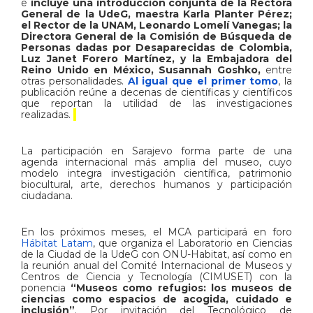
e
incluye una introducción conjunta de la Rectora
General de la UdeG, maestra Karla Planter Pérez;
el Rector de la UNAM, Leonardo Lomelí Vanegas; la
Directora General de la Comisión de Búsqueda de
Personas dadas por Desaparecidas de Colombia,
Luz Janet Forero Martínez, y la Embajadora del
Reino Unido en México, Susannah Goshko,
entre
otras personalidades.
Al igual que el primer tomo
, la
publicación reúne a decenas de científicas y científicos
que reportan la utilidad de las investigaciones
realizadas.
La participación en Sarajevo forma parte de una
agenda internacional más amplia del museo, cuyo
modelo integra investigación científica, patrimonio
biocultural, arte, derechos humanos y participación
ciudadana.
En los próximos meses, el MCA participará en foro
Hábitat Latam
, que organiza el Laboratorio en Ciencias
de la Ciudad de la UdeG con ONU-Habitat, así como en
la reunión anual del Comité Internacional de Museos y
Centros de Ciencia y Tecnología (CIMUSET) con la
ponencia
“Museos como refugios: los museos de
ciencias como espacios de acogida, cuidado e
inclusión”
. Por invitación del Tecnológico de