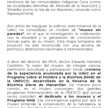
territorios de las comunidades indígenas Coca (como
las localidades ribereñas de Mezcala de la Asunción) y
Wixárika (como la Isla de los Alacranes, conocida como
Xapawiyemeta).
Aun antes de inaugurar su edificio, esta instancia de la
UdeG ha consolidado un modelo de
"museo sin
paredes"
, en el que la investigación, la colaboración
con la sociedad y la generación de conocimiento
forman parte de su misión. Esta etapa temprana del
proyecto ha sido reconocida con una docena de
premios y distinciones nacionales e internacionales.
A decir del director del MCA, doctor Eduardo Santana
Castellón, "la visión del museo, de integrar ciencia,
patrimonio biocultural y participación social, p
roviene
de la experiencia acumulada por la UdeG en el
Programa sobre el Hombre y la Biósfera (MAB) de
la UNESCO, desarrollado en la Reserva de la
Biosfera Sierra de Manantlán
. De manera poco
común, en el museo convergen dos grandes
programas internacionales de la UNESCO que pocas
veces coinciden:
el dedicado a los museos y el
Programa MAB
. Esa convergencia explica por qué el
museo entiende la conservación de la naturaleza, la
ciencia, los derechos humanos y la participación social