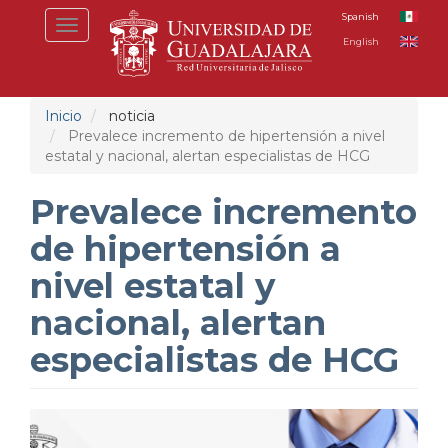
Pasar
Spanish
Toggle
al
English
navigation
contenido
principal
Inicio
noticia
Prevalece incremento de hipertensión a nivel
estatal y nacional, alertan especialistas de HCG
Prevalece incremento
de hipertensión a
nivel estatal y
nacional, alertan
especialistas de HCG