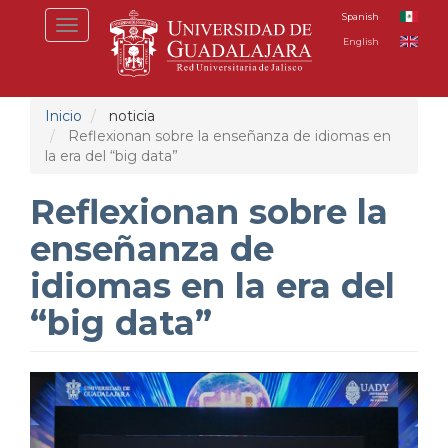
Pasar
Spanish
Toggle
al
English
navigation
contenido
principal
Inicio
noticia
Reflexionan sobre la enseñanza de idiomas en
la era del “big data”
Reflexionan sobre la
enseñanza de
idiomas en la era del
“big data”