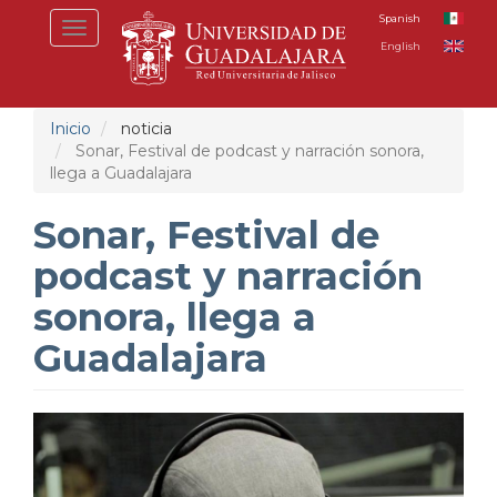
Pasar
Spanish
Toggle
al
English
navigation
contenido
principal
Inicio
noticia
Sonar, Festival de podcast y narración sonora,
llega a Guadalajara
Sonar, Festival de
podcast y narración
sonora, llega a
Guadalajara