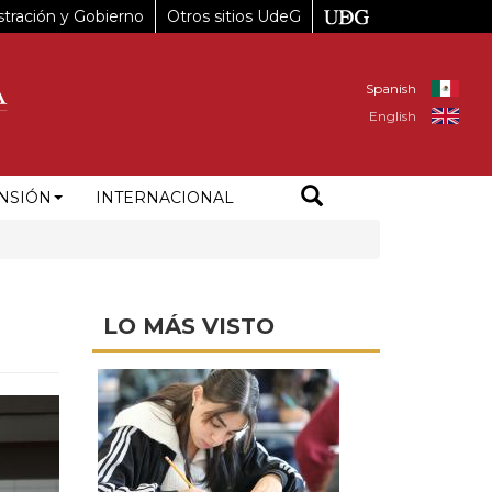
tración y Gobierno
Otros sitios UdeG
Spanish
English
NSIÓN
INTERNACIONAL
LO MÁS VISTO