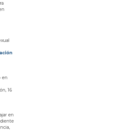
ra
 en
exual
ación
o en
ón, 16
ajar en
ediente
ncia,