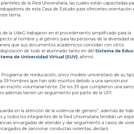
anteles de la Red Universitaria, las cuales están capacitadas pa
 trabajadores de esta Casa de Estudio para ofrecerles orientación
 este tema.
as de la UdeG trabajaron en el procedimiento simplificado para la
specto al nombre y al género para las personas de la diversidad s
manera que sus documentos académicos coincidan con otros
 disposición de todo el alumnado tanto en del
Sistema de Educ
stema de Universidad Virtual (SUV)
,
afirmó.
 Programa de reeducación, único modelo universitario de su tip
 a 39 hombres que han sido inscritos debido a una sanción por
n inscrito voluntariamente. De los 39 que cumplieron una sanci
nes además tienen un seguimiento por parte de la UPI.
ardia en la atención de la violencia de género”, además de trab
 y todos los integrantes de la Red Universitaria tendrán un exp
stancias encargadas de atender y dar seguimiento a casos de viole
cargados de sancionar conductas violentas, declaró.