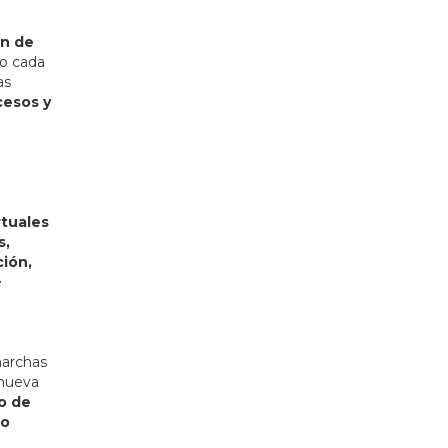
ón de
o cada
as
cesos y
rtuales
s,
ción,
e
marchas
anueva
co de
io