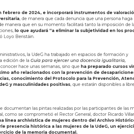
en febrero de 2024, e incorporará instrumentos de valoraci
ersitaria
, de manera que cada denuncia que una persona haga 
 de manera que en su momento facilitará tanto la imposición de l
ciones,
lo que ayudará “a eliminar la subjetividad en los pro
có Loyo Beristáin.
inistrativos, la UdeG ha trabajado en espacios de formación y
a edición de la
Guía para ejercer una docencia igualitaria,
a conocer hace unas semanas, sino que
ha preparado cursos vi
óximo año relacionados con la prevención de desaparicione
encias, conocimiento del Protocolo para la Prevención, Aten
UdeG y masculinidades positivas
, que estarán disponibles a libr
que documentan las pintas realizadas por las participantes de las 
ral, como se comprometió el Rector General, doctor Ricardo Vill
a línea archivística de mujeres dentro del Archivo Históri
le presencia histórica a las mujeres de la UdeG, un ejercic
ercicio de la memoria documental.