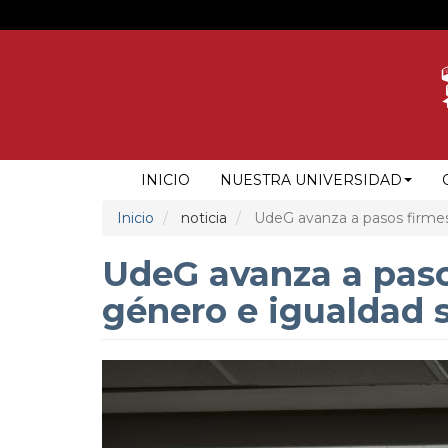
Pasar
al
contenido
principal
NAVEGACIÓN
INICIO
NUESTRA UNIVERSIDAD
PRINCIPAL
Inicio
noticia
UdeG avanza a pasos firmes
UdeG avanza a paso
género e igualdad 