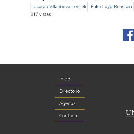
Ricardo Villanueva Lomelí
Érika Loyo Beristáin
817 vistas
Inicio
Menú
principal
Directorio
Agenda
Contacto