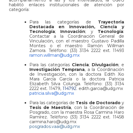
habilitó enlaces institucionales de atención por
categoría:
Para las categorías de
Trayectoria
Destacada en Innovación, Ciencia y
Tecnología
;
Innovación
; y
Tecnología
:
Contactar a la Coordinación General de
Vinculación, con el maestro Gustavo Padilla
Montes o el maestro Ramón Willman
Zamora. Teléfono: (33) 3134 2222 ext. 11493
ramon.willman@udg.mx
Para las categorías
Ciencia
;
Divulgación
; e
Investigación Temprana
, a la Coordinación
de Investigación, con la doctora Edith Xio
Mara García García o la doctora Patricia
Elizabeth Silva Colunga. Teléfono: (33) 3134
2222 ext. 11479,
114792.
edith.garcia@udg.mx
patricia.silva@udg.mx
Para las categorías de
Tesis de Doctorado
y
Tesis de Maestría
, con la Coordinación de
Posgrado, con la maestra Rosa Carmina Haro
Ramírez. Teléfono (33) 3134 2222 ext. 11458
carmina.haro@udg.mx
posgrados.vaai@udg.mx