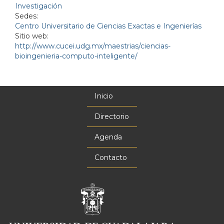
Investigación
Sedes:
Centro Universitario de Ciencias Exactas e Ingenierías
Sitio web:
http://www.cucei.udg.mx/maestrias/ciencias-
bioingenieria-computo-inteligente/
Inicio
Menú
principal
Directorio
Agenda
Contacto