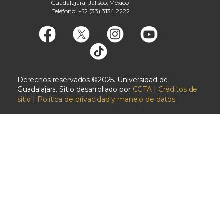
Guadalajara, Jalisco, México
Teléfono: +52 (33) 3134 2222
Derechos reservados ©2025. Universidad de
Guadalajara. Sitio desarrollado por
CGTA
|
Créditos de
sitio
|
Política de privacidad y manejo de datos