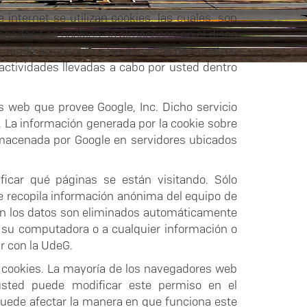
internet se utilizan cookies, las cuales, son
vegador. Las cookies se almacenan en el disco
cuando se conecta a los servicios de nuestros
actividades llevadas a cabo por usted dentro
os web que provee Google, Inc. Dicho servicio
. La información generada por la cookie sobre
 almacenada por Google en servidores ubicados
ificar qué páginas se están visitando. Sólo
se recopila información anónima del equipo de
ión los datos son eliminados automáticamente
 su computadora o a cualquier información o
r con la UdeG.
s cookies. La mayoría de los navegadores web
usted puede modificar este permiso en el
 puede afectar la manera en que funciona este