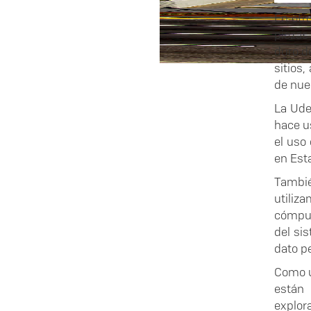
En otr
piezas
duro d
sitios
de nues
La Ude
hace u
el uso
en Est
Tambié
utiliz
cómput
del si
dato p
Como u
están 
explor