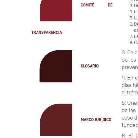
Do
COMITÉ DE
Lo
La
De
d
TRANSPARENCIA
La
Cu
3. En c
de los
prevenc
GLOSARIO
4. En c
días h
el trám
5. Una 
de los
caso d
MARCO JURÍDICO
fundad
6. El 