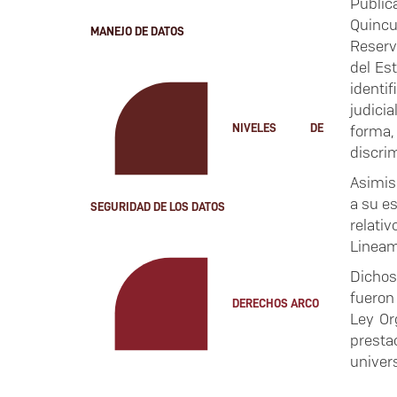
Públic
Quincu
MANEJO DE DATOS
Reserv
del Es
identif
judicia
forma,
NIVELES DE
discrim
Asimis
a su es
SEGURIDAD DE LOS DATOS
relati
Lineam
Dichos
fueron 
DERECHOS ARCO
Ley Or
presta
univer