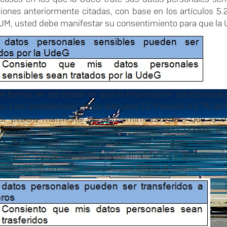
ciones anteriormente citadas, con base en los artículos 5.
JM, usted debe manifestar su consentimiento para que la U
al forma, en los casos en que la información confidencial
os a los establecidos en los artículos 15, fracción X y 75 
ular deberá manifestar su consentimiento para que la U
miento a los fines y atribuciones antes mencionados, l
es de actividad tanto públicas como privadas, nacional
rio para que se cumplan con las finalidades y atribucion
iarse de los diversos servicios que ofrece la misma: