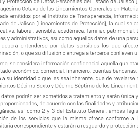
a y Protección de Datos Personales del Estado de Jalisco 
agésimo Octavo de los Lineamientos Generales en Materia 
ada emitidos por el Instituto de Transparencia, Informac
tado de Jalisco (Lineamientos de Protección), la cual se 
icativa, laboral, sensible, académica, familiar, patrimonia
les y administrativos, así como aquellos datos de una person
 deberá entenderse por datos sensibles los que afect
inación, o que su difusión o entrega a terceros conlleven un
mo, se considera información confidencial aquella que atañ
tado económico, comercial, financiero, cuentas bancarias, 
vo a su identidad o que les sea inherente, que de revelarse
ientos Décimo Sexto y Décimo Séptimo de los Lineamiento
 datos podrán ser sometidos a tratamiento y serán única y
proporcionados, de acuerdo con las finalidades y atribucion
gánica, así como 2 y 3 del Estatuto General, ambas legis
ción de los servicios que la misma ofrece conforme a l
sitaria correspondiente y estarán a resguardo y protección 