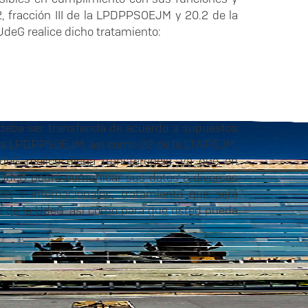
2, fracción III de la LPDPPSOEJM y 20.2 de la
deG realice dicho tratamiento:
 deba ser transferida de acuerdo a supuestos
de la LPDPPSOEJM, así como 22 de la LTAIPEJM,
deG realice dicha transferencia, ya que en
a UdeG podrá comunicar sus datos a diversos
es o internacionales, tratamiento que será
es de la UdeG, así como para que usted pueda