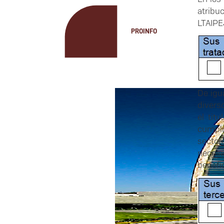
atribu
LTAIPE
PROINFO
De igu
divers
el tit
cumpli
sector
necesa
benefic