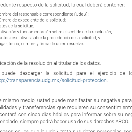
dente respecto de la solicitud, la cual deberá contener:
ombre del responsable correspondiente (UdeG);
mero de expediente de la solicitud;
tos de la solicitud;
tivación y fundamentación sobre el sentido de la resolución;
ntos resolutivos sobre la procedencia de la solicitud; y
gar, fecha, nombre y firma de quien resuelve.
ficación de la resolución al titular de los datos.
 puede descargar la solicitud para el ejercicio de 
tp://transparencia.udg.mx/solicitud-proteccion
.
e mismo medio, usted puede manifestar su negativa para 
nalidades y transferencias que requieren su consentimiento,
contará con cinco días hábiles para informar sobre su neg
señalado, siempre podrá hacer uso de sus derechos ARCO.
 casos en los que la UdeG trate sus datos personales se