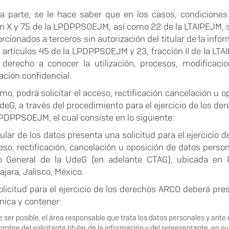
ra parte, se le hace saber que en los casos, condiciones 
ón X y 75 de la LPDPPSOEJM, así como 22 de la LTAIPEJM, 
rcionados a terceros sin autorización del titular de la inf
 artículos 45 de la LPDPPSOEJM y 23, fracción II de la LTAI
 derecho a conocer la utilización, procesos, modificac
ación confidencial.
mo, podrá solicitar el acceso, rectificación cancelación u 
deG, a través del procedimiento para el ejercicio de los de
LPDPPSOEJM, el cual consiste en lo siguiente:
itular de los datos presenta una solicitud para el ejercici
eso, rectificación, cancelación u oposición de datos perso
o General de la UdeG (en adelante CTAG), ubicada en P
jara, Jalisco, México.
solicitud para el ejercicio de los derechos ARCO deberá pr
nica y contener:
 ser posible, el área responsable que trata los datos personales y ante el
mbre del solicitante titular de la información y del representante, en su