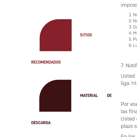
improce
N
Nú
Da
Mo
SITIOS
Pu
Lu
RECOMENDADOS
7. Noti
Usted
liga:
ht
MATERIAL DE
Por es
las fi
Usted 
DESCARGA
plazo 
En los