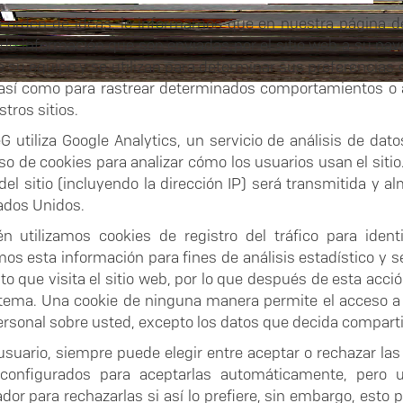
o orden de ideas, le informamos que en nuestra página de 
 de información que son enviadas por el sitio web a su na
e su equipo y se utilizan para determinar sus preferencias 
, así como para rastrear determinados comportamientos o 
tros sitios.
G utiliza Google Analytics, un servicio de análisis de dat
so de cookies para analizar cómo los usuarios usan el sitio
 del sitio (incluyendo la dirección IP) será transmitida y
ados Unidos.
n utilizamos cookies de registro del tráfico para ident
amos esta información para fines de análisis estadístico y 
o que visita el sitio web, por lo que después de esta acc
stema. Una cookie de ninguna manera permite el acceso a
ersonal sobre usted, excepto los datos que decida comparti
suario, siempre puede elegir entre aceptar o rechazar la
configurados para aceptarlas automáticamente, pero 
ador para rechazarlas si así lo prefiere, sin embargo, esto