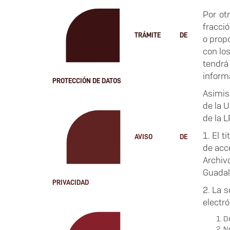
Por ot
fracci
TRÁMITE DE
o propo
con los
tendrá
inform
PROTECCIÓN DE DATOS
Asimis
de la U
de la 
1. El t
AVISO DE
de acc
Archiv
Guadala
PRIVACIDAD
2. La 
electró
De
No