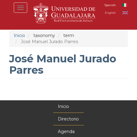
Pasar
Spanish
Toggle
al
English
navigation
contenido
principal
Inicio
taxonomy
term
José Manuel Jurado Parres
José Manuel Jurado
Parres
Inicio
Menú
principal
Directorio
Agenda