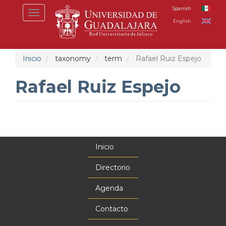
Pasar
Spanish
Toggle
al
English
navigation
contenido
principal
Inicio
taxonomy
term
Rafael Ruiz Espejo
Rafael Ruiz Espejo
Inicio
Menú
principal
Directorio
Agenda
Contacto