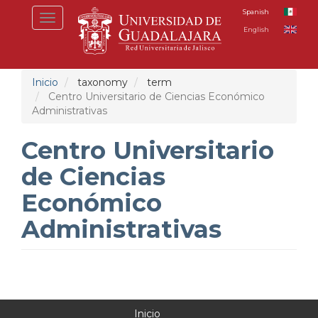
Pasar
Spanish
Toggle
al
English
navigation
contenido
principal
Inicio
taxonomy
term
Centro Universitario de Ciencias Económico
Administrativas
Centro Universitario
de Ciencias
Económico
Administrativas
Inicio