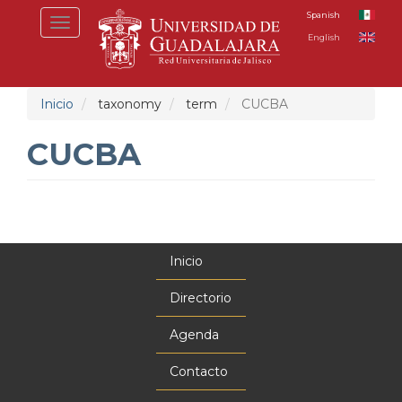
Pasar
Spanish
Toggle
al
English
navigation
contenido
principal
Inicio
taxonomy
term
CUCBA
CUCBA
Inicio
Menú
principal
Directorio
Agenda
Contacto