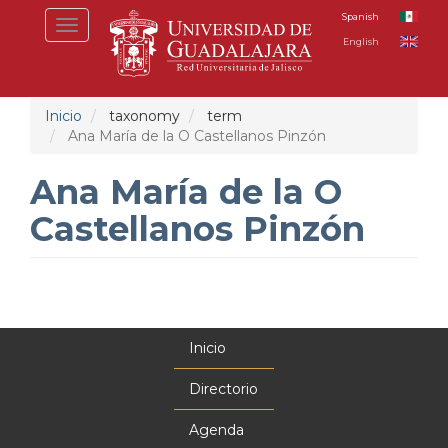
Pasar
Spanish
Toggle
al
English
navigation
contenido
principal
Inicio
taxonomy
term
Ana María de la O Castellanos Pinzón
Ana María de la O
Castellanos Pinzón
Inicio
Menú
principal
Directorio
Agenda