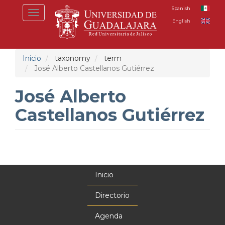
Pasar
Spanish
Toggle
al
English
navigation
contenido
principal
Inicio
taxonomy
term
José Alberto Castellanos Gutiérrez
José Alberto
Castellanos Gutiérrez
Inicio
Menú
principal
Directorio
Agenda