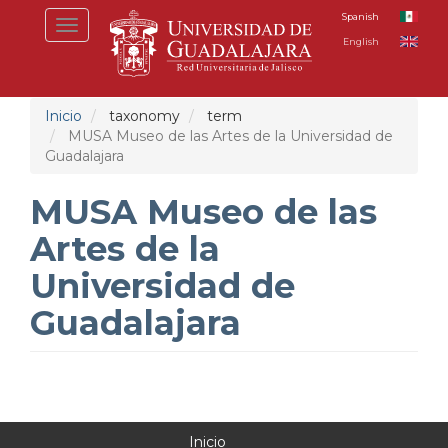
Pasar
Spanish
Toggle
al
English
navigation
contenido
principal
Inicio
taxonomy
term
MUSA Museo de las Artes de la Universidad de
Guadalajara
MUSA Museo de las
Artes de la
Universidad de
Guadalajara
Inicio