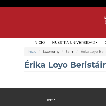
Pasar
al
contenido
principal
NAVEGACIÓN
INICIO
NUESTRA UNIVERSIDAD
PRINCIPAL
Inicio
taxonomy
term
Érika Loyo Beri
Érika Loyo Beristái
Inicio
Menú