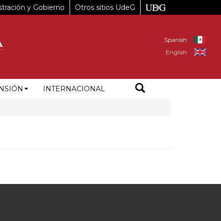
tración y Gobierno
Otros sitios UdeG
Spanish
English
NSIÓN
INTERNACIONAL