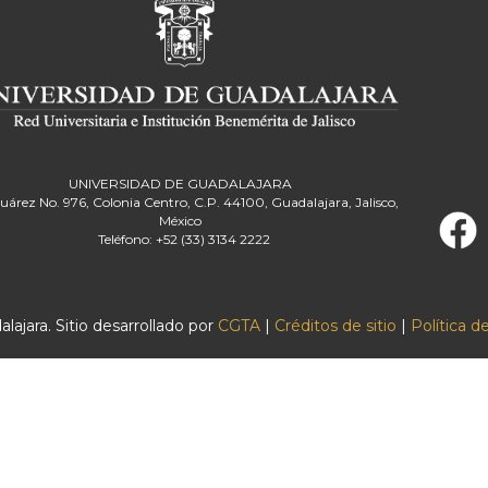
UNIVERSIDAD DE GUADALAJARA
Juárez No. 976, Colonia Centro, C.P. 44100, Guadalajara, Jalisco,
México
Teléfono: +52 (33) 3134 2222
ajara. Sitio desarrollado por
CGTA
|
Créditos de sitio
|
Política d