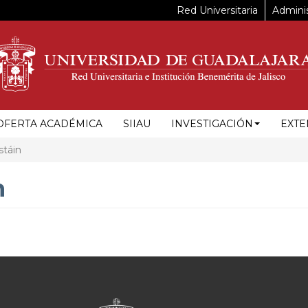
Red Universitaria
Adminis
OFERTA ACADÉMICA
SIIAU
INVESTIGACIÓN
EXTE
stáin
n