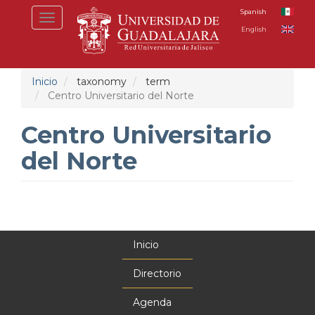
Pasar
Spanish
Toggle
al
English
navigation
contenido
principal
Inicio
taxonomy
term
Centro Universitario del Norte
Centro Universitario
del Norte
Inicio
Menú
principal
Directorio
Agenda