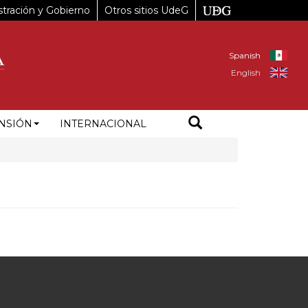
tración y Gobierno
Otros sitios UdeG
Spanish
English
NSIÓN
INTERNACIONAL