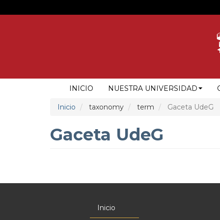
Pasar
al
contenido
principal
NAVEGACIÓN
INICIO
NUESTRA UNIVERSIDAD
PRINCIPAL
Inicio
taxonomy
term
Gaceta UdeG
Gaceta UdeG
Inicio
Menú