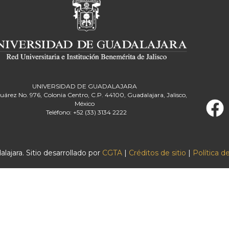
UNIVERSIDAD DE GUADALAJARA
Juárez No. 976, Colonia Centro, C.P. 44100, Guadalajara, Jalisco,
México
Teléfono: +52 (33) 3134 2222
ajara. Sitio desarrollado por
CGTA
|
Créditos de sitio
|
Política d