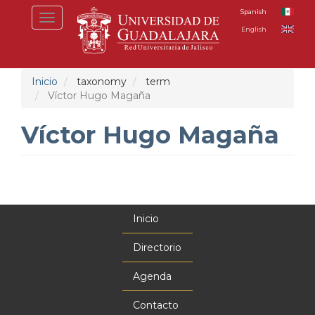
Pasar
Spanish
Toggle
al
English
navigation
contenido
principal
Inicio
taxonomy
term
Víctor Hugo Magaña
Víctor Hugo Magaña
Inicio
Menú
principal
Directorio
Agenda
Contacto