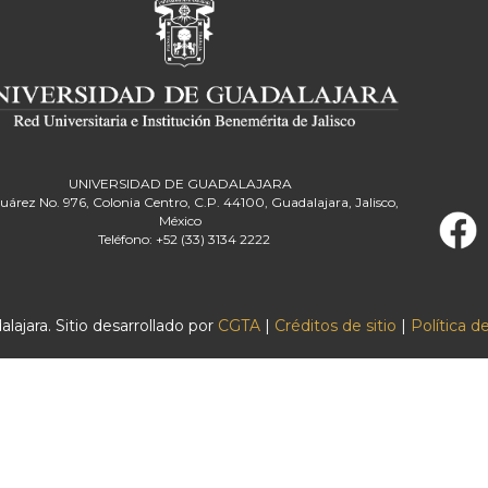
UNIVERSIDAD DE GUADALAJARA
Juárez No. 976, Colonia Centro, C.P. 44100, Guadalajara, Jalisco,
México
Teléfono: +52 (33) 3134 2222
ajara. Sitio desarrollado por
CGTA
|
Créditos de sitio
|
Política d