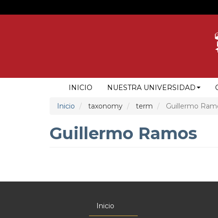
Pasar
al
contenido
principal
NAVEGACIÓN
INICIO
NUESTRA UNIVERSIDAD
PRINCIPAL
Inicio
taxonomy
term
Guillermo Ram
Guillermo Ramos
Inicio
Menú