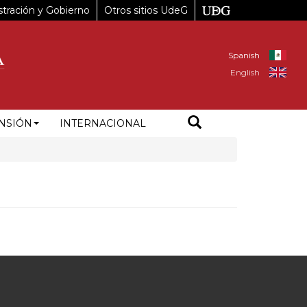
tración y Gobierno
Otros sitios UdeG
Spanish
English
NSIÓN
INTERNACIONAL