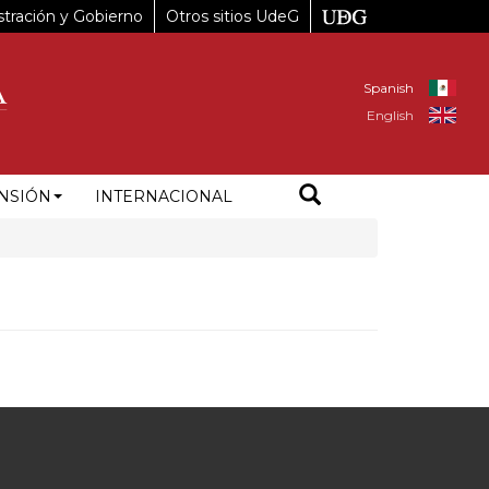
tración y Gobierno
Otros sitios UdeG
Spanish
English
NSIÓN
INTERNACIONAL