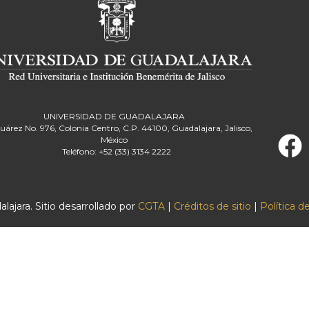
UNIVERSIDAD DE GUADALAJARA
Juárez No. 976, Colonia Centro, C.P. 44100, Guadalajara, Jalisco,
México
Teléfono: +52 (33) 3134 2222
ajara. Sitio desarrollado por
CGTA
|
Créditos de sitio
|
Política d