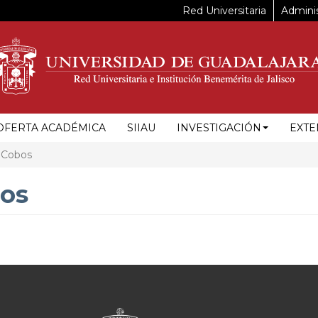
Red Universitaria
Adminis
OFERTA ACADÉMICA
SIIAU
INVESTIGACIÓN
EXTE
 Cobos
bos