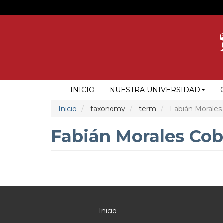
Pasar
al
contenido
principal
NAVEGACIÓN
INICIO
NUESTRA UNIVERSIDAD
PRINCIPAL
Inicio
taxonomy
term
Fabián Morales
Fabián Morales Co
Inicio
Menú