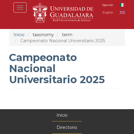
Pasar
Spanish
Toggle
al
English
navigation
contenido
principal
Inicio
taxonomy
term
Campeonato Nacional Universitario 2025
Campeonato
Nacional
Universitario 2025
Inicio
Menú
principal
Directorio