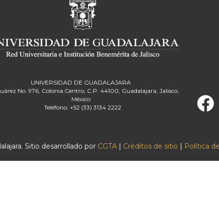
UNIVERSIDAD DE GUADALAJARA
Juárez No. 976, Colonia Centro, C.P. 44100, Guadalajara, Jalisco,
México
Teléfono: +52 (33) 3134 2222
ajara. Sitio desarrollado por
CGTA
|
Créditos de sitio
|
Política d