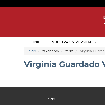
Pasar
al
contenido
principal
NAVEGACIÓN
INICIO
NUESTRA UNIVERSIDAD
PRINCIPAL
Inicio
taxonomy
term
Virginia Guarda
Virginia Guardado 
Inicio
Menú