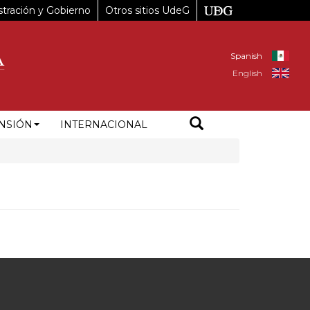
tración y Gobierno
Otros sitios UdeG
Spanish
English
NSIÓN
INTERNACIONAL