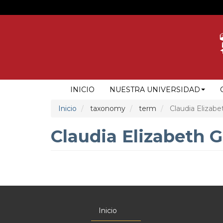
Pasar
al
contenido
principal
NAVEGACIÓN
INICIO
NUESTRA UNIVERSIDAD
PRINCIPAL
Inicio
taxonomy
term
Claudia Elizab
Claudia Elizabeth 
Inicio
Menú