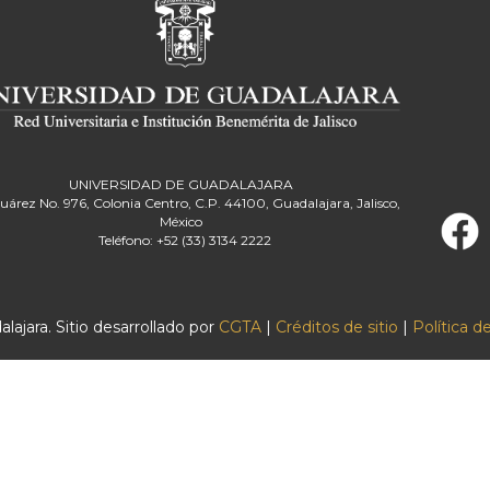
UNIVERSIDAD DE GUADALAJARA
Juárez No. 976, Colonia Centro, C.P. 44100, Guadalajara, Jalisco,
México
Teléfono: +52 (33) 3134 2222
ajara. Sitio desarrollado por
CGTA
|
Créditos de sitio
|
Política d