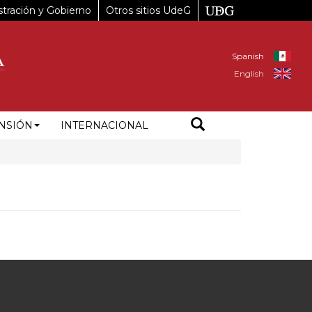
tración y Gobierno
Otros sitios UdeG
Spanish
English
NSIÓN
INTERNACIONAL