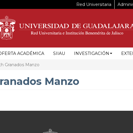
Red Universitaria
Adminis
OFERTA ACADÉMICA
SIIAU
INVESTIGACIÓN
EXTE
eth Granados Manzo
Granados Manzo