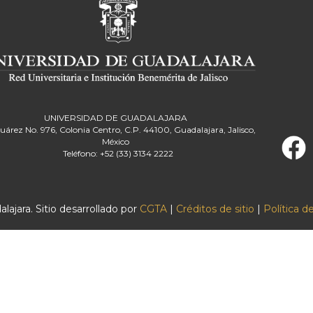
UNIVERSIDAD DE GUADALAJARA
Juárez No. 976, Colonia Centro, C.P. 44100, Guadalajara, Jalisco,
México
Teléfono: +52 (33) 3134 2222
ajara. Sitio desarrollado por
CGTA
|
Créditos de sitio
|
Política d