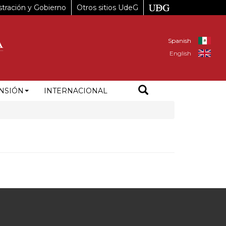
tración y Gobierno
Otros sitios UdeG
Spanish
English
NSIÓN
INTERNACIONAL