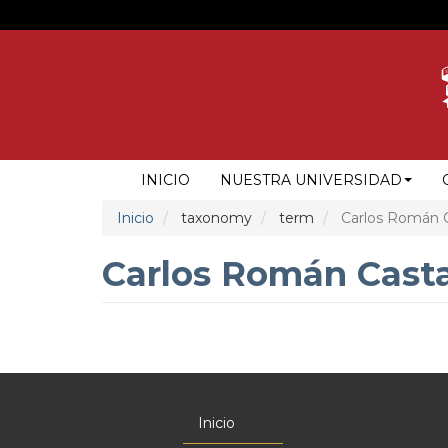
Pasar
al
contenido
principal
NAVEGACIÓN
INICIO
NUESTRA UNIVERSIDAD
PRINCIPAL
Inicio
taxonomy
term
Carlos Román 
Carlos Román Cast
Inicio
Menú