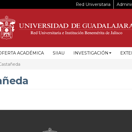
Red Universitaria
Adminis
OFERTA ACADÉMICA
SIIAU
INVESTIGACIÓN
EXTE
Castañeda
añeda