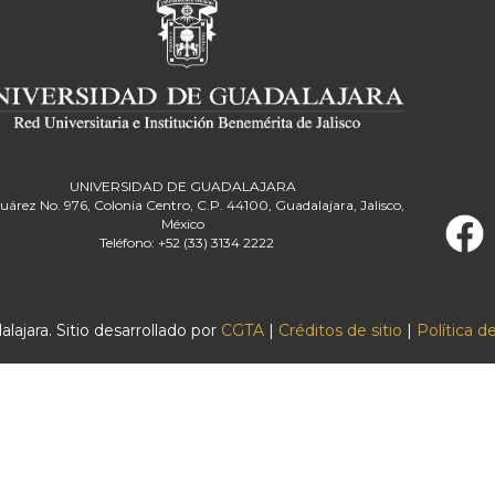
UNIVERSIDAD DE GUADALAJARA
Juárez No. 976, Colonia Centro, C.P. 44100, Guadalajara, Jalisco,
México
Teléfono: +52 (33) 3134 2222
ajara. Sitio desarrollado por
CGTA
|
Créditos de sitio
|
Política d