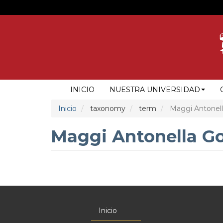
Pasar
al
contenido
principal
NAVEGACIÓN
INICIO
NUESTRA UNIVERSIDAD
PRINCIPAL
Inicio
taxonomy
term
Maggi Antonell
Maggi Antonella Go
Inicio
Menú