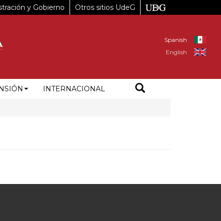
tración y Gobierno
Otros sitios UdeG
Spanish
English
NSIÓN
INTERNACIONAL