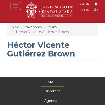
Pasar
Spanish
Toggle
al
English
navigation
contenido
principal
Inicio
taxonomy
term
Héctor Vicente Gutiérrez Brown
Héctor Vicente
Gutiérrez Brown
Inicio
Menú
principal
Directorio
Agenda