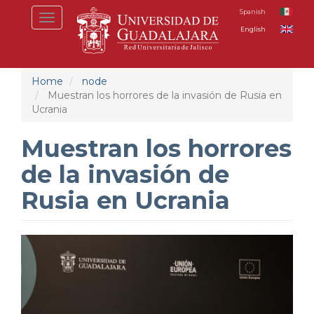
Skip
Spanish
Toggle
to
English
navigation
main
content
Home
node
Muestran los horrores de la invasión de Rusia en
Ucrania
Muestran los horrores
de la invasión de
Rusia en Ucrania