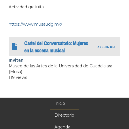
Actividad gratuita.
https://www.musaudg.mx/
Cartel del Conversatorio: Mujeres
326.86 KB
en la escena musical
Invitan
Museo de las Artes de la Universidad de Guadalajara
(Musa)
119 views
Inicio
Menú
principal
Directorio
Agenda