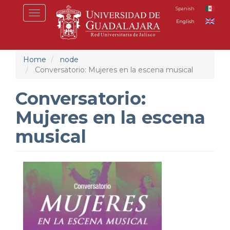
Skip
Spanish
Toggle
to
English
navigation
main
content
Home
node
Conversatorio: Mujeres en la escena musical
Conversatorio:
Mujeres en la escena
musical