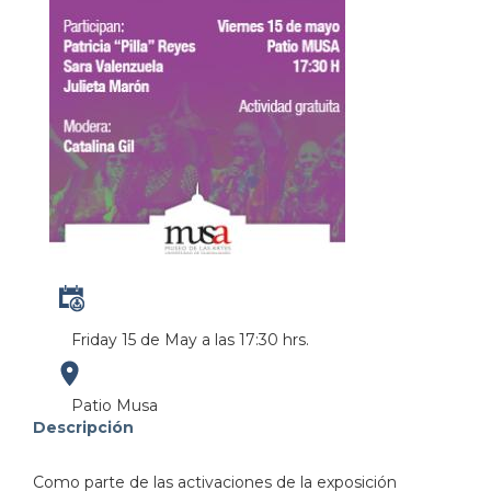
Friday 15 de May a las 17:30 hrs.
https://maps.apple.com/?
Patio Musa
Descripción
address=Av.%20Ju%C3%A1rez%20975%0AColonia%20Am
Como parte de las activaciones de la exposición
103.358966&lsp=9902&q=MUSA%20Museo%20de%2